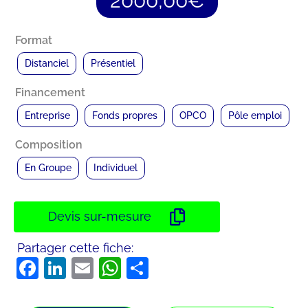
2000,00
€
Format
Distanciel
Présentiel
Financement
Entreprise
Fonds propres
OPCO
Pôle emploi
Composition
En Groupe
Individuel
Devis sur-mesure
Partager cette fiche:
Facebook
LinkedIn
Email
WhatsApp
Partager