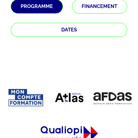
PROGRAMME
FINANCEMENT
DATES
Étape
1
sur 3
Qui suis-je ?
*
Chef d'entreprise
Demandeur d'emploi