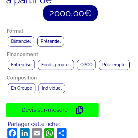
2000,00
€
Format
Distanciel
Présentiel
Financement
Entreprise
Fonds propres
OPCO
Pôle emploi
Composition
En Groupe
Individuel
Devis sur-mesure
Partager cette fiche:
Facebook
LinkedIn
Email
WhatsApp
Partager