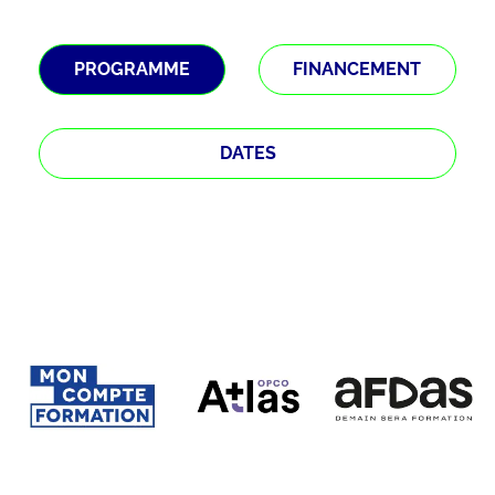
PROGRAMME
FINANCEMENT
DATES
Étape
1
sur 3
Qui suis-je ?
*
Chef d'entreprise