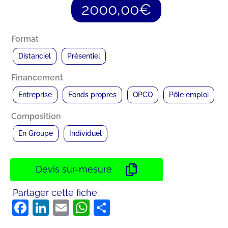
2000,00
€
Format
Distanciel
Présentiel
Financement
Entreprise
Fonds propres
OPCO
Pôle emploi
Composition
En Groupe
Individuel
Devis sur-mesure
Partager cette fiche:
Facebook
LinkedIn
Email
WhatsApp
Partager