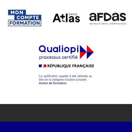
Étape
1
sur 3
Qui suis-je ?
*
Chef d'entreprise
Demandeur d'emploi
Etudiant
Indépendant
Particulier
Salarié
Suivant